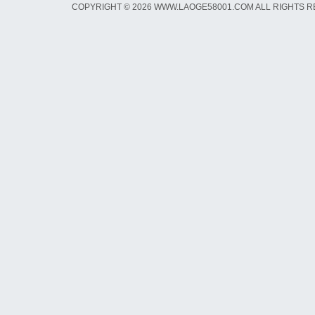
COPYRIGHT © 2026 WWW.LAOGE58001.COM ALL RIGHTS 