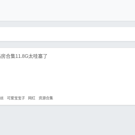
房合集11.8G太哇塞了
粉丝
可爱宝宝子
网红
资源合集